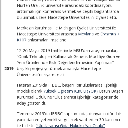
Nurten Ural, iki üniversite arasındaki koordinasyonu
arttırmak için konferans vermek ve çeşitli bağlantılarda
bulunmak üzere Hacettepe Üniversitesi'ni ziyaret etti.
Merkezin kurulması ile Michigan Eyalet Üniversitesi ile
Hacettepe Üniversitesi arasında
Mevlana
ve
Erasmus +
K107
anlaşmaları imzalandı.
12-26 Mayıs 2019 tarihlerinde MSU'dan araştırmacılar,
“Omik Teknolojileri Kullanarak Genetik Modifiye Gıda ve
Yem Ürünlerinde Risk Değerlendirmesinin Yapılması”
2019
başlıklı projeyi yürütmek amacıyla Hacettepe
Üniversitesi'ni ziyaret etti.
Haziran 2019'da IFBBC, başarılı bir uluslararası işbirliği
modeli olarak
Yüksek Öğretim Kurulu (YÖK)
Üstün Başarı
Kurumsal Ödülü'ne “Uluslararası İşbirliği” kategorisinde
aday gösterildi.
Temmuz 2019'da IFBBC kapsamında, dünyanın dört bir
yanından en yetenekli ve gelecek vaat eden 30 katılımcı
ile birlikte
"Uluslararası Gıda Hukuku Yaz Okulu"