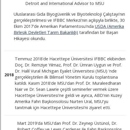
Detroit and International Advisor to MSU
Uluslararası Gıda Biyogüvenlik ve Biyoteknoloji Çalıştayı'nın
gerçekleştirilmesi ve IFBBC Merkezi'nin açılışıyla birlikte, 30
Ekim 2017'de Amerikan Parlamentosu'nda
USDA (Amerika
Birleşik Devletleri Tarım Bakanlığı)
tarafından bir Başarı
Hikayesi okundu.
Temmuz 2018'de Hacettepe Üniversitesi IFBBC ekibinden
Doç. Dr. Remziye Yılmaz, Prof. Dr. Ümran Uygun ve Prof.
Dr. Halil Vural Michigan Eyalet Üniversitesi (MSU) 'nde
2018
gerçekleştirilen ilk Bilimsel Yönetim Kurulu toplantısına
katıldı. Kasım 2018'de MSU'dan Prof. Dr. Muraleedharan
Nair ve Dr. Sean Lawrie çeşitli seminerler vermek üzere
Hacettepe Üniversitesi'ne geldi ve ayrıca, ABD'nin Kuzey
Amerika Fahri Başkonsolosu Nurten Ural, MSU'yu
tanıtmak için Hacettepe Üniversitesi'ni ziyaret etti.
Mart 2019'da MSU'dan Prof. Dr. Zeynep Üstünol, Dr.
Robert Coffey ve Lewis Cardenas ile Fahri Başkonsolos